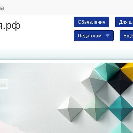
ма
я.рф
Объявления
Для 
Педагогам
Ещ