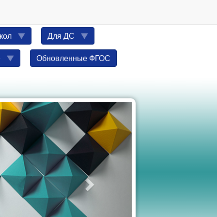
школ
Для ДС
ё
Обновленные ФГОС