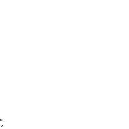
ов,
но