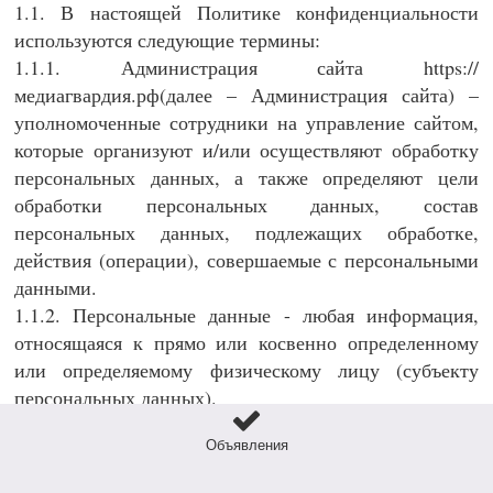
1.1. В настоящей Политике конфиденциальности
используются следующие термины:
1.1.1. Администрация сайта https://
медиагвардия.рф(далее – Администрация сайта) –
уполномоченные сотрудники на управление сайтом,
которые организуют и/или осуществляют обработку
персональных данных, а также определяют цели
обработки персональных данных, состав
персональных данных, подлежащих обработке,
действия (операции), совершаемые с персональными
данными.
1.1.2. Персональные данные - любая информация,
относящаяся к прямо или косвенно определенному
или определяемому физическому лицу (субъекту
персональных данных).
1.1.3. Обработка персональных данных - любое
Объявления
действие (операция) или совокупность действий
(операций), совершаемых с использованием средств